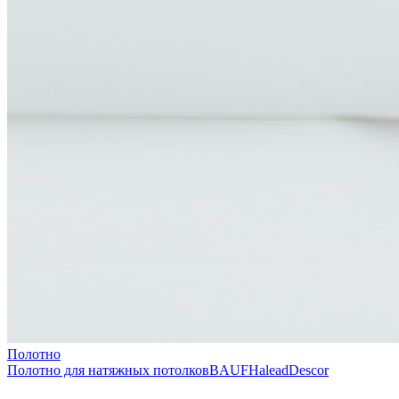
Полотно
Полотно для натяжных потолков
BAUF
Halead
Descor