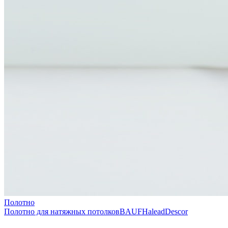
Полотно
Полотно для натяжных потолков
BAUF
Halead
Descor