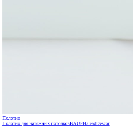
Полотно
Полотно для натяжных потолков
BAUF
Halead
Descor