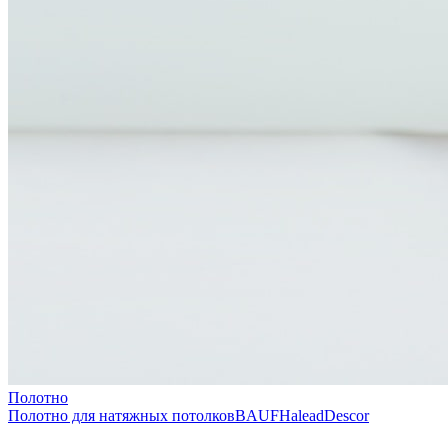
Полотно
Полотно для натяжных потолков
BAUF
Halead
Descor