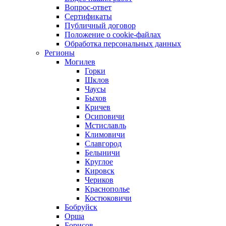
Вопрос-ответ
Сертификаты
Публичный договор
Положение о cookie-файлах
Обработка персональных данных
Регионы
Могилев
Горки
Шклов
Чаусы
Быхов
Кричев
Осиповичи
Мстиславль
Климовичи
Славгород
Белыничи
Круглое
Кировск
Чериков
Краснополье
Костюковичи
Бобруйск
Орша
Борисов