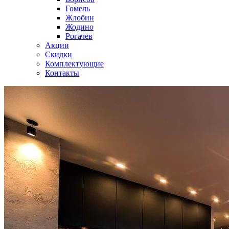
Гомель
Жлобин
Жодино
Рогачев
Акции
Скидки
Комплектующие
Контакты